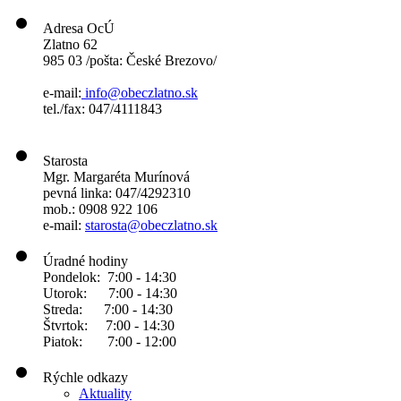
Adresa OcÚ
Zlatno 62
985 03 /pošta: České Brezovo/
e-mail:
info@obeczlatno.sk
tel./fax: 047/4111843
Starosta
Mgr. Margaréta Murínová
pevná linka: 047/4292310
mob.: 0908 922 106
e-mail:
starosta@obeczlatno.sk
Úradné hodiny
Pondelok: 7:00 - 14:30
Utorok: 7:00 - 14:30
Streda: 7:00 - 14:30
Štvrtok: 7:00 - 14:30
Piatok: 7:00 - 12:00
Rýchle odkazy
Aktuality