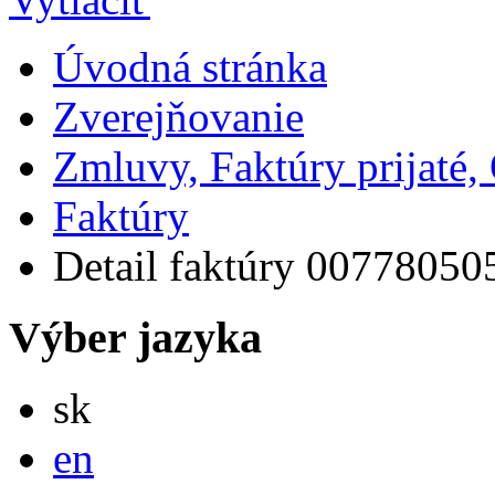
Úvodná stránka
Zverejňovanie
Zmluvy, Faktúry prijaté
Faktúry
Detail faktúry 00778050
Výber jazyka
Slovensky
sk
English
en