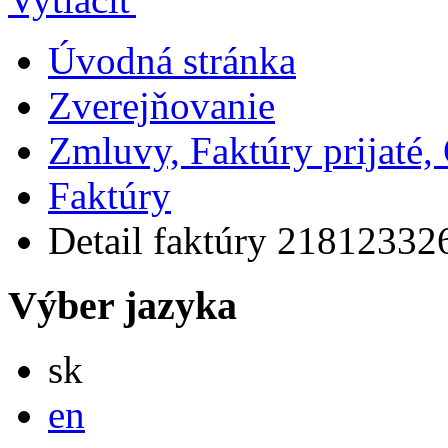
Úvodná stránka
Zverejňovanie
Zmluvy, Faktúry prijaté
Faktúry
Detail faktúry 21812332
Výber jazyka
Slovensky
sk
English
en