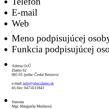
Telefón
E-mail
Web
Meno podpisujúcej osob
Funkcia podpisujúcej os
Adresa OcÚ
Zlatno 62
985 03 /pošta: České Brezovo/
e-mail:
info@obeczlatno.sk
tel./fax: 047/4111843
Starosta
Mgr. Margaréta Murínová