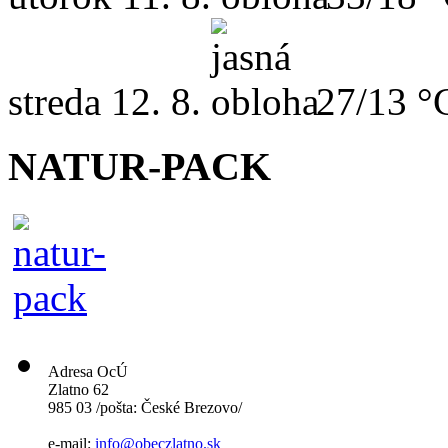
streda
12. 8.
27/13 °
NATUR-PACK
Adresa OcÚ
Zlatno 62
985 03 /pošta: České Brezovo/
e-mail:
info@obeczlatno.sk