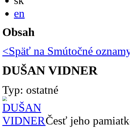
sk
English
en
Obsah
<Späť na
Smútočné oznam
DUŠAN VIDNER
Typ: ostatné
Česť jeho pamiatk