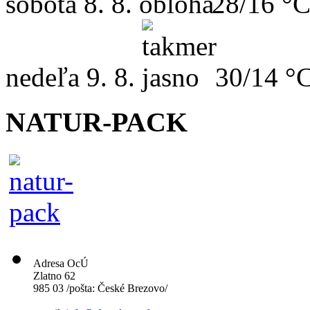
sobota
8. 8.
28/16 °
nedeľa
9. 8.
30/14 °
NATUR-PACK
Adresa OcÚ
Zlatno 62
985 03 /pošta: České Brezovo/