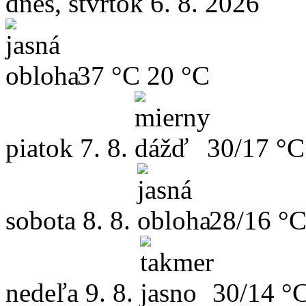
dnes, štvrtok 6. 8. 2026
37 °C
20 °C
piatok
7. 8.
30/17 °C
sobota
8. 8.
28/16 °
nedeľa
9. 8.
30/14 °