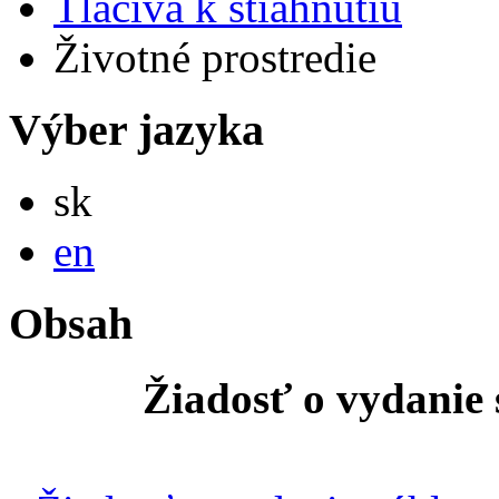
Tlačivá k stiahnutiu
Životné prostredie
Výber jazyka
Slovensky
sk
English
en
Obsah
Žiadosť o vydanie 