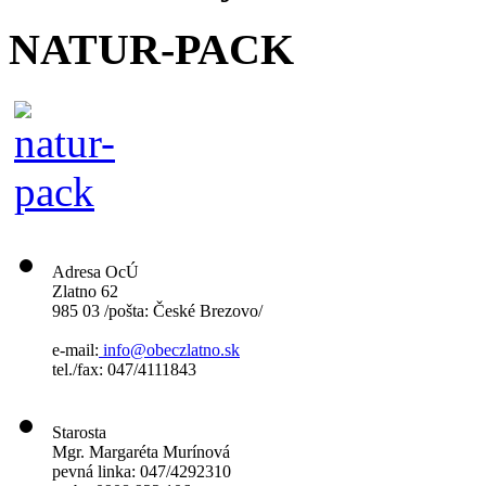
NATUR-PACK
Adresa OcÚ
Zlatno 62
985 03 /pošta: České Brezovo/
e-mail:
info@obeczlatno.sk
tel./fax: 047/4111843
Starosta
Mgr. Margaréta Murínová
pevná linka: 047/4292310