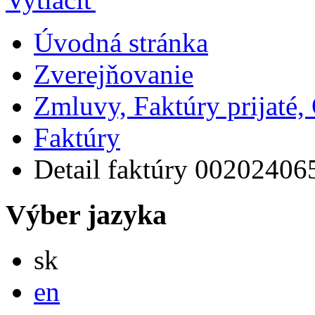
Úvodná stránka
Zverejňovanie
Zmluvy, Faktúry prijaté
Faktúry
Detail faktúry 00202406
Výber jazyka
Slovensky
sk
English
en