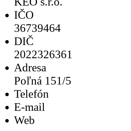
KEO s.r.o.
IČO
36739464
DIČ
2022326361
Adresa
Poľná 151/5
Telefón
E-mail
Web