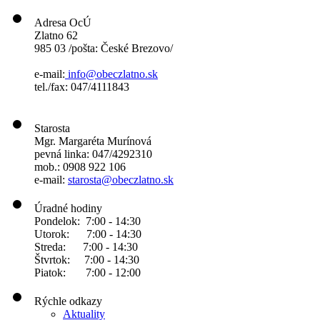
Adresa OcÚ
Zlatno 62
985 03 /pošta: České Brezovo/
e-mail:
info@obeczlatno.sk
tel./fax: 047/4111843
Starosta
Mgr. Margaréta Murínová
pevná linka: 047/4292310
mob.: 0908 922 106
e-mail:
starosta@obeczlatno.sk
Úradné hodiny
Pondelok: 7:00 - 14:30
Utorok: 7:00 - 14:30
Streda: 7:00 - 14:30
Štvrtok: 7:00 - 14:30
Piatok: 7:00 - 12:00
Rýchle odkazy
Aktuality