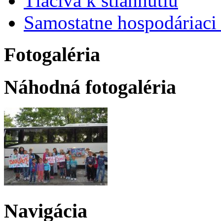
Tlačivá k stiahnutiu
Samostatne hospodáriaci 
Fotogaléria
Náhodná fotogaléria
Navigácia