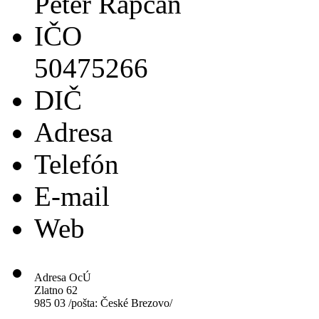
Peter Rapčan
IČO
50475266
DIČ
Adresa
Telefón
E-mail
Web
Adresa OcÚ
Zlatno 62
985 03 /pošta: České Brezovo/