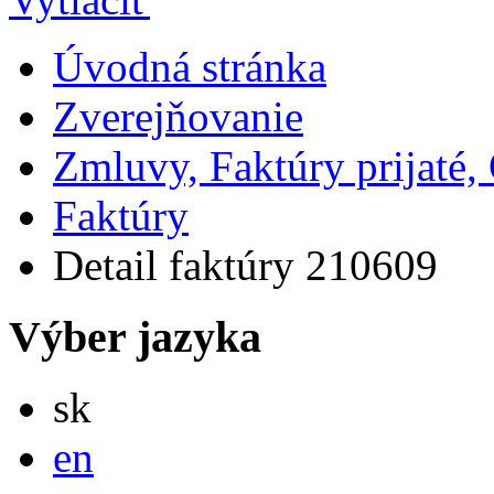
Úvodná stránka
Zverejňovanie
Zmluvy, Faktúry prijaté
Faktúry
Detail faktúry 210609
Výber jazyka
Slovensky
sk
English
en