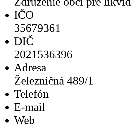
Združenie obcí pre likvi
IČO
35679361
DIČ
2021536396
Adresa
Železničná 489/1
Telefón
E-mail
Web