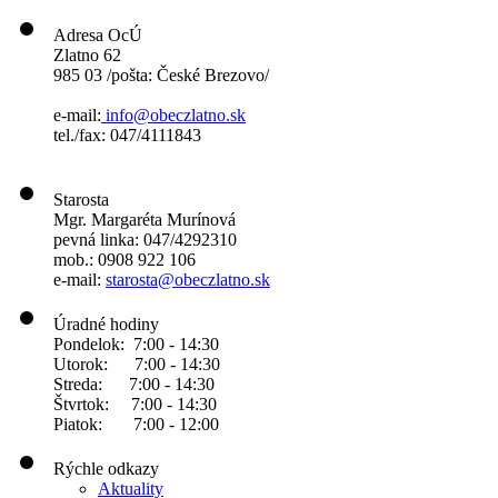
Adresa OcÚ
Zlatno 62
985 03 /pošta: České Brezovo/
e-mail:
info@obeczlatno.sk
tel./fax: 047/4111843
Starosta
Mgr. Margaréta Murínová
pevná linka: 047/4292310
mob.: 0908 922 106
e-mail:
starosta@obeczlatno.sk
Úradné hodiny
Pondelok: 7:00 - 14:30
Utorok: 7:00 - 14:30
Streda: 7:00 - 14:30
Štvrtok: 7:00 - 14:30
Piatok: 7:00 - 12:00
Rýchle odkazy
Aktuality