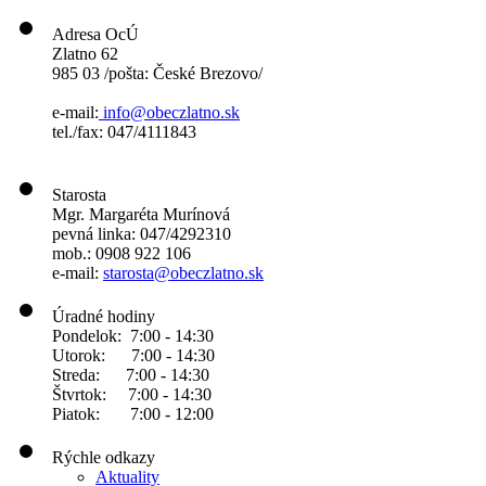
Adresa OcÚ
Zlatno 62
985 03 /pošta: České Brezovo/
e-mail:
info@obeczlatno.sk
tel./fax: 047/4111843
Starosta
Mgr. Margaréta Murínová
pevná linka: 047/4292310
mob.: 0908 922 106
e-mail:
starosta@obeczlatno.sk
Úradné hodiny
Pondelok: 7:00 - 14:30
Utorok: 7:00 - 14:30
Streda: 7:00 - 14:30
Štvrtok: 7:00 - 14:30
Piatok: 7:00 - 12:00
Rýchle odkazy
Aktuality