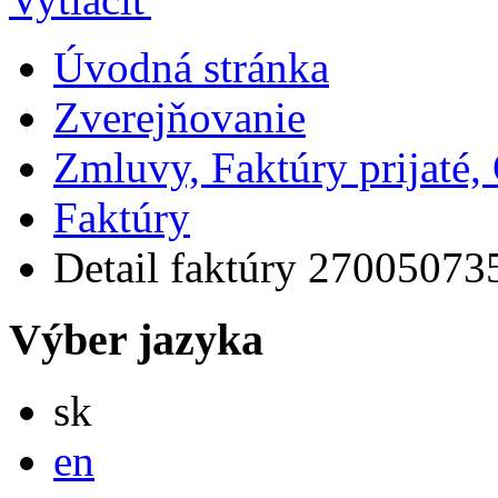
Úvodná stránka
Zverejňovanie
Zmluvy, Faktúry prijaté
Faktúry
Detail faktúry 27005073
Výber jazyka
Slovensky
sk
English
en