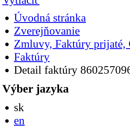
Úvodná stránka
Zverejňovanie
Zmluvy, Faktúry prijaté
Faktúry
Detail faktúry 86025709
Výber jazyka
Slovensky
sk
English
en