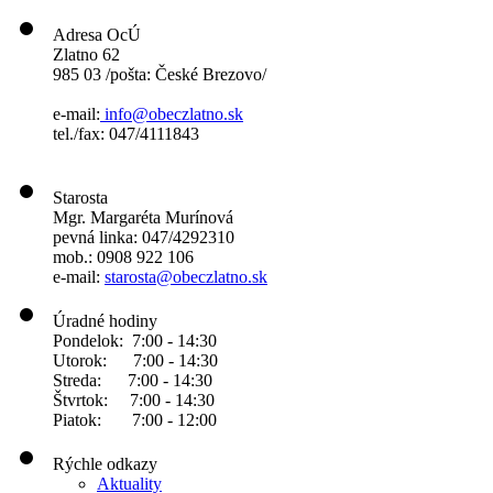
Adresa OcÚ
Zlatno 62
985 03 /pošta: České Brezovo/
e-mail:
info@obeczlatno.sk
tel./fax: 047/4111843
Starosta
Mgr. Margaréta Murínová
pevná linka: 047/4292310
mob.: 0908 922 106
e-mail:
starosta@obeczlatno.sk
Úradné hodiny
Pondelok: 7:00 - 14:30
Utorok: 7:00 - 14:30
Streda: 7:00 - 14:30
Štvrtok: 7:00 - 14:30
Piatok: 7:00 - 12:00
Rýchle odkazy
Aktuality