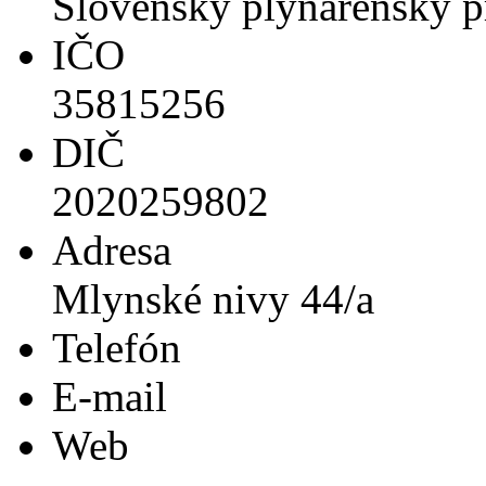
Slovenský plynárenský pr
IČO
35815256
DIČ
2020259802
Adresa
Mlynské nivy 44/a
Telefón
E-mail
Web