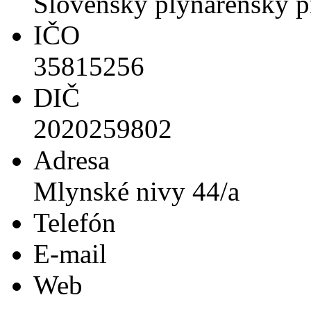
Slovenský plynárenský pr
IČO
35815256
DIČ
2020259802
Adresa
Mlynské nivy 44/a
Telefón
E-mail
Web