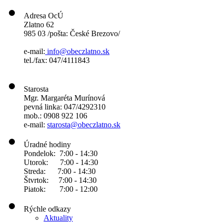
Adresa OcÚ
Zlatno 62
985 03 /pošta: České Brezovo/
e-mail:
info@obeczlatno.sk
tel./fax: 047/4111843
Starosta
Mgr. Margaréta Murínová
pevná linka: 047/4292310
mob.: 0908 922 106
e-mail:
starosta@obeczlatno.sk
Úradné hodiny
Pondelok: 7:00 - 14:30
Utorok: 7:00 - 14:30
Streda: 7:00 - 14:30
Štvrtok: 7:00 - 14:30
Piatok: 7:00 - 12:00
Rýchle odkazy
Aktuality