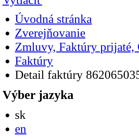
Úvodná stránka
Zverejňovanie
Zmluvy, Faktúry prijaté
Faktúry
Detail faktúry 86206503
Výber jazyka
Slovensky
sk
English
en