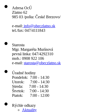
Adresa OcÚ
Zlatno 62
985 03 /pošta: České Brezovo/
e-mail:
info@obeczlatno.sk
tel./fax: 047/4111843
Starosta
Mgr. Margaréta Murínová
pevná linka: 047/4292310
mob.: 0908 922 106
e-mail:
starosta@obeczlatno.sk
Úradné hodiny
Pondelok: 7:00 - 14:30
Utorok: 7:00 - 14:30
Streda: 7:00 - 14:30
Štvrtok: 7:00 - 14:30
Piatok: 7:00 - 12:00
Rýchle odkazy
Aktuality