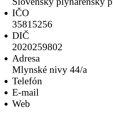
Slovenský plynárenský pr
IČO
35815256
DIČ
2020259802
Adresa
Mlynské nivy 44/a
Telefón
E-mail
Web