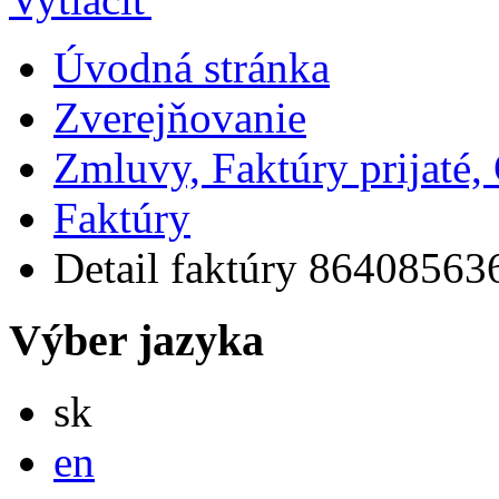
Úvodná stránka
Zverejňovanie
Zmluvy, Faktúry prijaté
Faktúry
Detail faktúry 86408563
Výber jazyka
Slovensky
sk
English
en