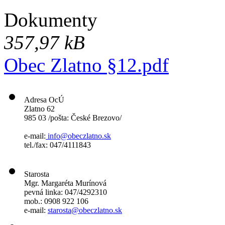
Dokumenty
357,97 kB
Obec Zlatno §12.pdf
Adresa OcÚ
Zlatno 62
985 03 /pošta: České Brezovo/
e-mail:
info@obeczlatno.sk
tel./fax: 047/4111843
Starosta
Mgr. Margaréta Murínová
pevná linka: 047/4292310
mob.: 0908 922 106
e-mail:
starosta@obeczlatno.sk