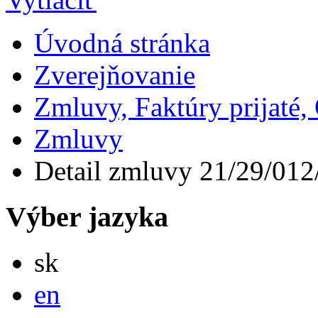
Úvodná stránka
Zverejňovanie
Zmluvy, Faktúry prijaté
Zmluvy
Detail zmluvy 21/29/012
Výber jazyka
Slovensky
sk
English
en