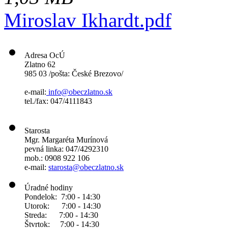
Miroslav Ikhardt.pdf
Adresa OcÚ
Zlatno 62
985 03 /pošta: České Brezovo/
e-mail:
info@obeczlatno.sk
tel./fax: 047/4111843
Starosta
Mgr. Margaréta Murínová
pevná linka: 047/4292310
mob.: 0908 922 106
e-mail:
starosta@obeczlatno.sk
Úradné hodiny
Pondelok: 7:00 - 14:30
Utorok: 7:00 - 14:30
Streda: 7:00 - 14:30
Štvrtok: 7:00 - 14:30