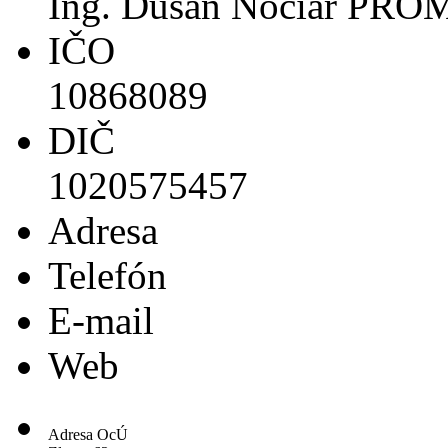
Ing. Dušan Nociar PRO
IČO
10868089
DIČ
1020575457
Adresa
Telefón
E-mail
Web
Adresa OcÚ