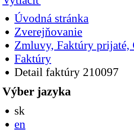
Úvodná stránka
Zverejňovanie
Zmluvy, Faktúry prijaté
Faktúry
Detail faktúry 210097
Výber jazyka
Slovensky
sk
English
en