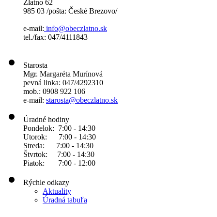
Zlatno 62
985 03 /pošta: České Brezovo/
e-mail:
info@obeczlatno.sk
tel./fax: 047/4111843
Starosta
Mgr. Margaréta Murínová
pevná linka: 047/4292310
mob.: 0908 922 106
e-mail:
starosta@obeczlatno.sk
Úradné hodiny
Pondelok: 7:00 - 14:30
Utorok: 7:00 - 14:30
Streda: 7:00 - 14:30
Štvrtok: 7:00 - 14:30
Piatok: 7:00 - 12:00
Rýchle odkazy
Aktuality
Úradná tabuľa