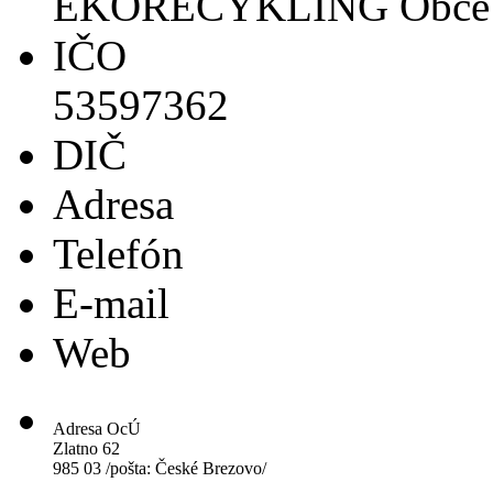
EKORECYKLING Obce
IČO
53597362
DIČ
Adresa
Telefón
E-mail
Web
Adresa OcÚ
Zlatno 62
985 03 /pošta: České Brezovo/