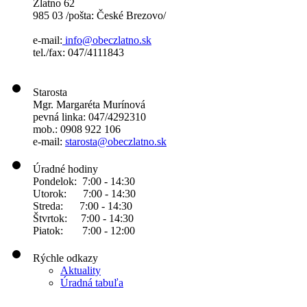
Zlatno 62
985 03 /pošta: České Brezovo/
e-mail:
info@obeczlatno.sk
tel./fax: 047/4111843
Starosta
Mgr. Margaréta Murínová
pevná linka: 047/4292310
mob.: 0908 922 106
e-mail:
starosta@obeczlatno.sk
Úradné hodiny
Pondelok: 7:00 - 14:30
Utorok: 7:00 - 14:30
Streda: 7:00 - 14:30
Štvrtok: 7:00 - 14:30
Piatok: 7:00 - 12:00
Rýchle odkazy
Aktuality
Úradná tabuľa