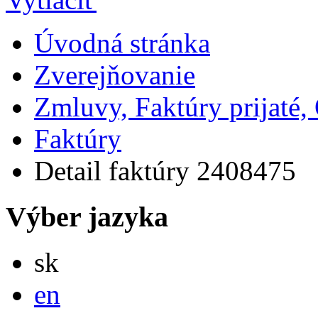
Úvodná stránka
Zverejňovanie
Zmluvy, Faktúry prijaté
Faktúry
Detail faktúry 2408475
Výber jazyka
Slovensky
sk
English
en