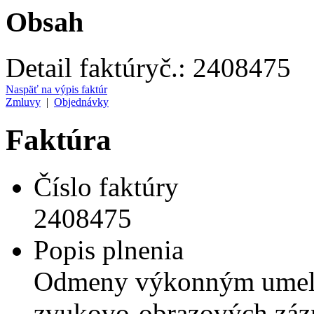
Obsah
Detail faktúry
č.:
2408475
Naspäť na výpis faktúr
Zmluvy
|
Objednávky
Faktúra
Číslo faktúry
2408475
Popis plnenia
Odmeny výkonným umel
zvukovo-obrazových záz