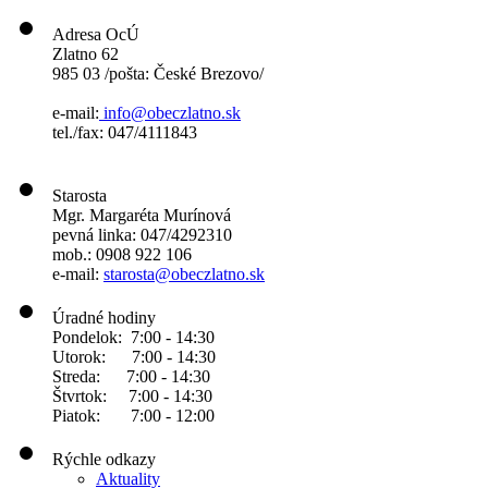
Adresa OcÚ
Zlatno 62
985 03 /pošta: České Brezovo/
e-mail:
info@obeczlatno.sk
tel./fax: 047/4111843
Starosta
Mgr. Margaréta Murínová
pevná linka: 047/4292310
mob.: 0908 922 106
e-mail:
starosta@obeczlatno.sk
Úradné hodiny
Pondelok: 7:00 - 14:30
Utorok: 7:00 - 14:30
Streda: 7:00 - 14:30
Štvrtok: 7:00 - 14:30
Piatok: 7:00 - 12:00
Rýchle odkazy
Aktuality