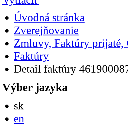
Úvodná stránka
Zverejňovanie
Zmluvy, Faktúry prijaté
Faktúry
Detail faktúry 46190008
Výber jazyka
Slovensky
sk
English
en