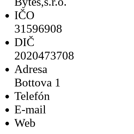
Bytes,s.r.o.
IČO
31596908
DIČ
2020473708
Adresa
Bottova 1
Telefón
E-mail
Web