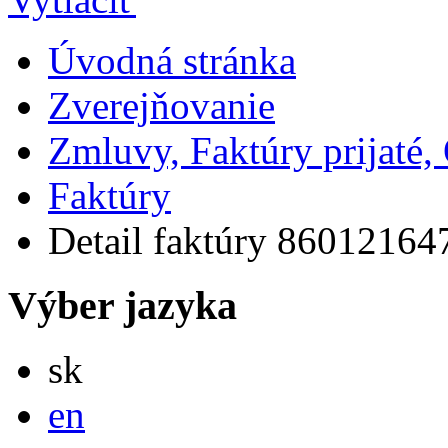
Úvodná stránka
Zverejňovanie
Zmluvy, Faktúry prijaté
Faktúry
Detail faktúry 86012164
Výber jazyka
Slovensky
sk
English
en