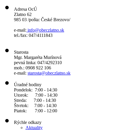
Adresa OcÚ
Zlatno 62
985 03 /pošta: České Brezovo/
e-mail:
info@obeczlatno.sk
tel./fax: 047/4111843
Starosta
Mgr. Margaréta Murínová
pevná linka: 047/4292310
mob.: 0908 922 106
e-mail:
starosta@obeczlatno.sk
Úradné hodiny
Pondelok: 7:00 - 14:30
Utorok: 7:00 - 14:30
Streda: 7:00 - 14:30
Štvrtok: 7:00 - 14:30
Piatok: 7:00 - 12:00
Rýchle odkazy
Aktuality