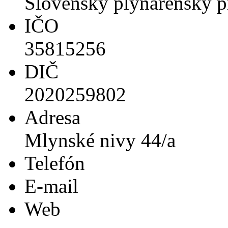
Slovenský plynárenský pr
IČO
35815256
DIČ
2020259802
Adresa
Mlynské nivy 44/a
Telefón
E-mail
Web