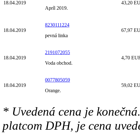
18.04.2019
43,20 E
Apríl 2019.
8230111224
18.04.2019
67,97 E
pevná linka
2191072055
18.04.2019
4,70 EU
Voda obchod.
0077805059
18.04.2019
59,02 E
Orange.
* Uvedená cena je konečná.
platcom DPH, je cena uved