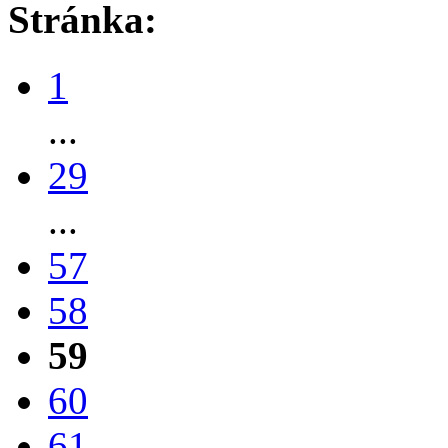
Stránka:
1
...
29
...
57
58
59
60
61