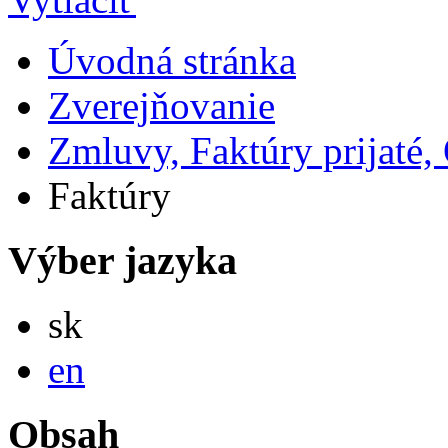
Úvodná stránka
Zverejňovanie
Zmluvy, Faktúry prijaté
Faktúry
Výber jazyka
Slovensky
sk
English
en
Obsah