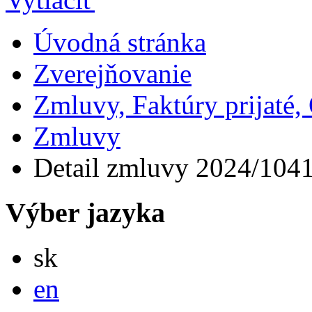
Úvodná stránka
Zverejňovanie
Zmluvy, Faktúry prijaté
Zmluvy
Detail zmluvy 2024/104
Výber jazyka
Slovensky
sk
English
en