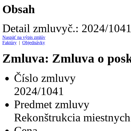
Obsah
Detail zmluvy
č.:
2024/104
Naspäť na výpis zmlúv
Faktúry
|
Objednávky
Zmluva: Zmluva o posky
Číslo zmluvy
2024/1041
Predmet zmluvy
Rekonštrukcia miestnych
Cena