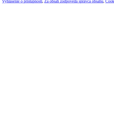
Vyhlásenie o prístupnosti
,
Za obsah zodpovedá správca obsahu
,
Cook