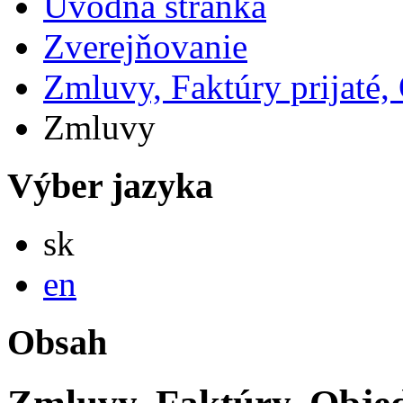
Úvodná stránka
Zverejňovanie
Zmluvy, Faktúry prijaté
Zmluvy
Výber jazyka
Slovensky
sk
English
en
Obsah